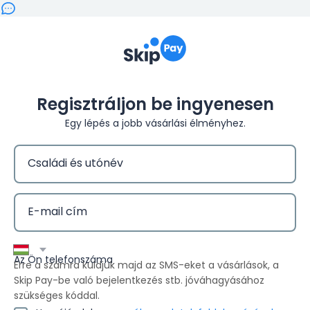
Skippay
Regisztráljon be ingyenesen
Egy lépés a jobb vásárlási élményhez.
Családi és utónév
E-mail cím
Az Ön telefonszáma
Erre a számra küldjük majd az SMS-eket a vásárlások, a
Skip Pay-be való bejelentkezés stb. jóváhagyásához
szükséges kóddal.