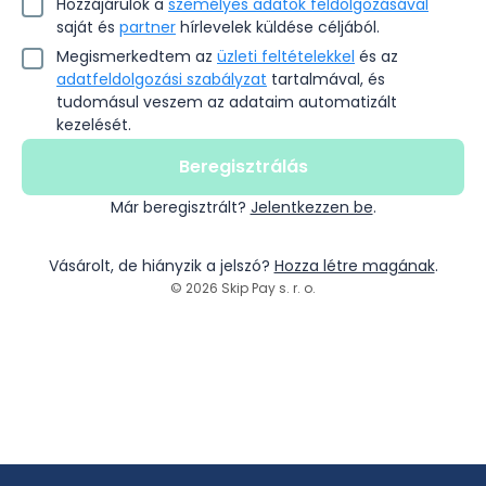
Hozzájárulok a
személyes adatok feldolgozásával
saját és
partner
hírlevelek küldése céljából.
Megismerkedtem az
üzleti feltételekkel
és az
adatfeldolgozási szabályzat
tartalmával, és
tudomásul veszem az adataim automatizált
kezelését.
Beregisztrálás
Már beregisztrált?
Jelentkezzen be
.
Vásárolt, de hiányzik a jelszó?
Hozza létre magának
.
© 2026 Skip Pay s. r. o.