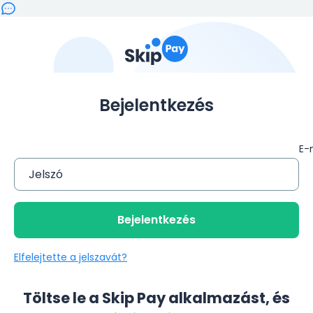
Skippay
Bejelentkezés
E-
Jelszó
Kötelező mező.
Bejelentkezés
Elfelejtette a jelszavát?
Töltse le a Skip Pay alkalmazást, és