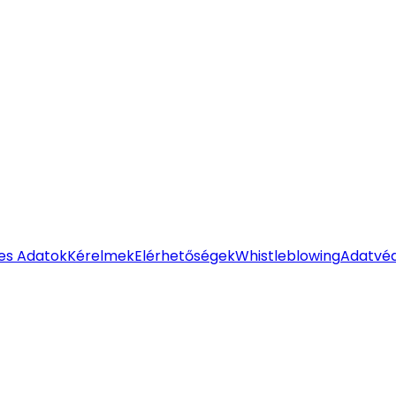
es Adatok
Kérelmek
Elérhetőségek
Whistleblowing
Adatvéd