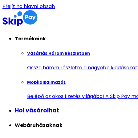
Přejít na hlavní obsah
Termékeink
Vásárlás Három Részletben
Ossza három részletre a nagyobb kiadásokat. 
Mobilalkalmazás
Belépő az okos fizetés világába! A Skip Pay m
Hol vásárolhat
Webáruházaknak