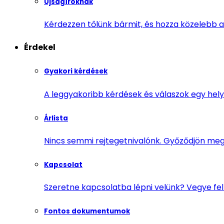
Újságíróknak
Kérdezzen tőlünk bármit, és hozza közelebb a
Érdekel
Gyakori kérdések
A leggyakoribb kérdések és válaszok egy helye
Árlista
Nincs semmi rejtegetnivalónk. Győződjön meg r
Kapcsolat
Szeretne kapcsolatba lépni velünk? Vegye fe
Fontos dokumentumok