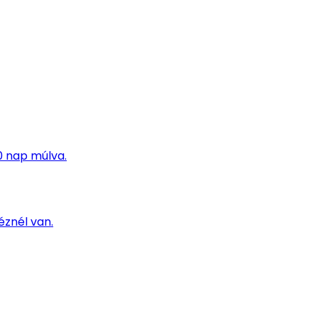
0 nap múlva.
éznél van.