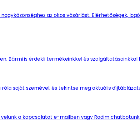
 nagyközönséghez az okos vásárlást. Elérhetőségek, logók
n. Bármi is érdekli termékeinkkel és szolgáltatásainkkal 
óla saját szemével, és tekintse meg aktuális díjtáblázat
l velünk a kapcsolatot e-mailben vagy Radim chatbotun