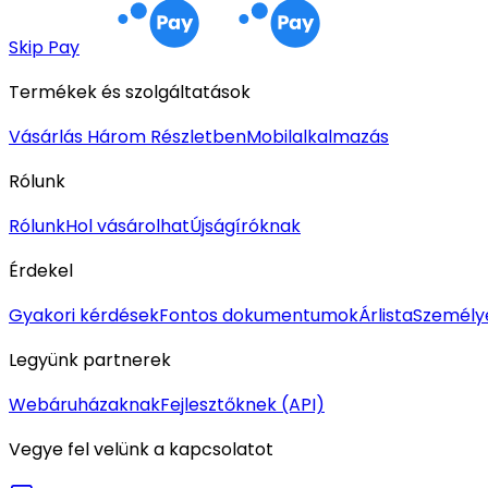
Skip Pay
Termékek és szolgáltatások
Vásárlás Három Részletben
Mobilalkalmazás
Rólunk
Rólunk
Hol vásárolhat
Újságíróknak
Érdekel
Gyakori kérdések
Fontos dokumentumok
Árlista
Személy
Legyünk partnerek
Webáruházaknak
Fejlesztőknek (API)
Vegye fel velünk a kapcsolatot