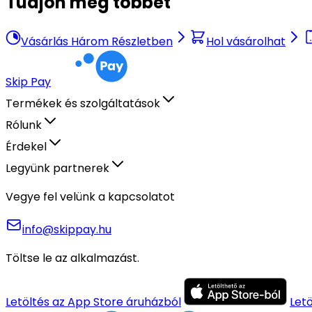
Tudjon meg többet
Vásárlás Három Részletben
Hol vásárolhat
Skip Pay
Termékek és szolgáltatások
Rólunk
Érdekel
Legyünk partnerek
Vegye fel velünk a kapcsolatot
info@skippay.hu
Töltse le az alkalmazást.
Letöltés az App Store áruházból
Let