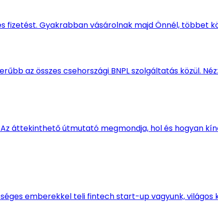
s fizetést. Gyakrabban vásárolnak majd Önnél, többet kö
szerűbb az összes csehországi BNPL szolgáltatás közül. N
Az áttekinthető útmutató megmondja, hol és hogyan kínál
séges emberekkel teli fintech start-up vagyunk, világos kü