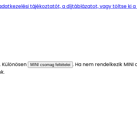
z adatkezelési tájékoztatót, a díjtáblázatot, vagy töltse ki 
it. Különösen
. Ha nem rendelkezik MINI
MINI csomag feltételei
nk.