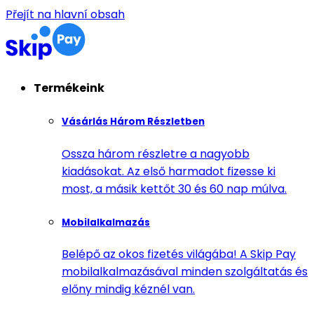
Přejít na hlavní obsah
Termékeink
Vásárlás Három Részletben
Ossza három részletre a nagyobb
kiadásokat. Az első harmadot fizesse ki
most, a másik kettőt 30 és 60 nap múlva.
Mobilalkalmazás
Belépő az okos fizetés világába! A Skip Pay
mobilalkalmazásával minden szolgáltatás és
előny mindig kéznél van.