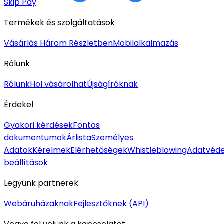
Skip Pay
Termékek és szolgáltatások
Vásárlás Három Részletben
Mobilalkalmazás
Rólunk
Rólunk
Hol vásárolhat
Újságíróknak
Érdekel
Gyakori kérdések
Fontos
dokumentumok
Árlista
Személyes
Adatok
Kérelmek
Elérhetőségek
Whistleblowing
Adatvéde
beállítások
Legyünk partnerek
Webáruházaknak
Fejlesztőknek (API)