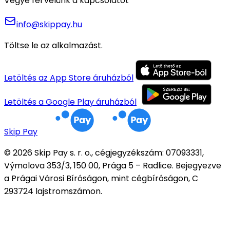
Vegye fel velünk a kapcsolatot
info@skippay.hu
Töltse le az alkalmazást.
Letöltés az App Store áruházból
Letöltés a Google Play áruházból
Skip Pay
© 2026 Skip Pay s. r. o., cégjegyzékszám: 07093331,
Výmolova 353/3, 150 00, Prága 5 – Radlice. Bejegyezve
a Prágai Városi Bíróságon, mint cégbíróságon, C
293724 lajstromszámon.