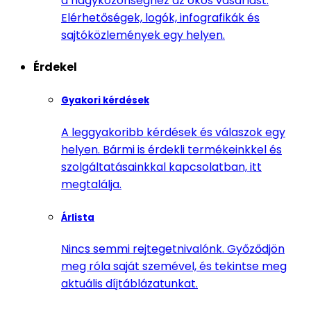
a nagyközönséghez az okos vásárlást.
Elérhetőségek, logók, infografikák és
sajtóközlemények egy helyen.
Érdekel
Gyakori kérdések
A leggyakoribb kérdések és válaszok egy
helyen. Bármi is érdekli termékeinkkel és
szolgáltatásainkkal kapcsolatban, itt
megtalálja.
Árlista
Nincs semmi rejtegetnivalónk. Győződjön
meg róla saját szemével, és tekintse meg
aktuális díjtáblázatunkat.