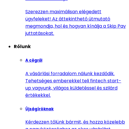
Szerezzen maximálisan elégedett
ügyfeleket! Az áttekinthető útmutató
megmondja, hol és hogyan kínálja a Skip Pay
juttatásokat.
Rólunk
A cégről
A vásárlási forradalom nálunk kezdődik.
Tehetséges emberekkel teli fintech start-
up vagyunk, világos küldetéssel és szilárd
értékekkel.
Újságíróknak
Kérdezzen tőlünk bármit, és hozza közelebb