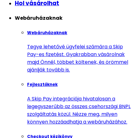
Hol vásárolhat
Webáruházaknak
Webáruházaknak
Tegye lehetővé ügyfelei számára a Skip
Pay-es fizetést. Gyakrabban vásárolnak
majd Önnél, többet költenek, és örömmel
ajánlják tovább is.
Fejlesztőknek
A Skip Pay integrációja hivatalosan a
legegyszerűbb az összes csehországi BNPL
szolgáltatás közül. Nézze meg, milyen
könnyen hozzáadhatja a webáruházához.
Checkout kézikönyv