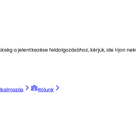
ség a jelentkezése feldolgozásához, kérjük, ide írjon nek
lkalmazás
Rólunk