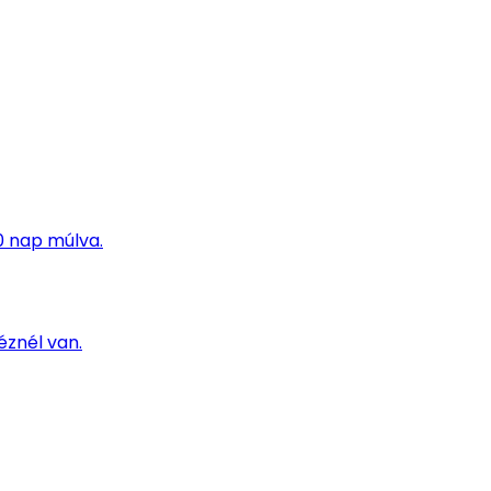
0 nap múlva.
éznél van.