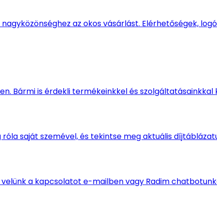
 nagyközönséghez az okos vásárlást. Elérhetőségek, logók
n. Bármi is érdekli termékeinkkel és szolgáltatásainkkal 
óla saját szemével, és tekintse meg aktuális díjtáblázat
l velünk a kapcsolatot e-mailben vagy Radim chatbotun