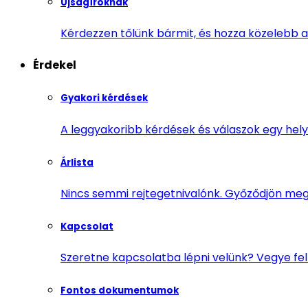
Újságíróknak
Kérdezzen tőlünk bármit, és hozza közelebb a
Érdekel
Gyakori kérdések
A leggyakoribb kérdések és válaszok egy helye
Árlista
Nincs semmi rejtegetnivalónk. Győződjön meg r
Kapcsolat
Szeretne kapcsolatba lépni velünk? Vegye fe
Fontos dokumentumok