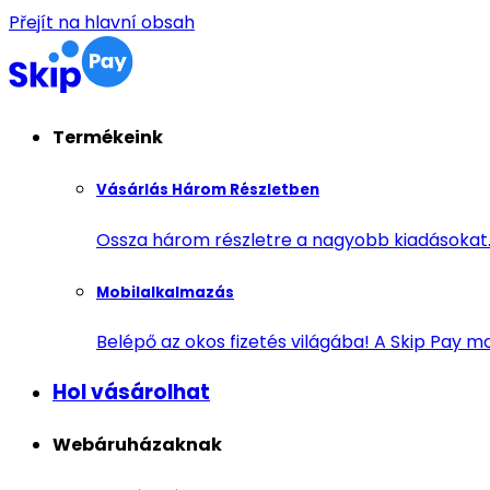
Přejít na hlavní obsah
Termékeink
Vásárlás Három Részletben
Ossza három részletre a nagyobb kiadásokat. 
Mobilalkalmazás
Belépő az okos fizetés világába! A Skip Pay m
Hol vásárolhat
Webáruházaknak