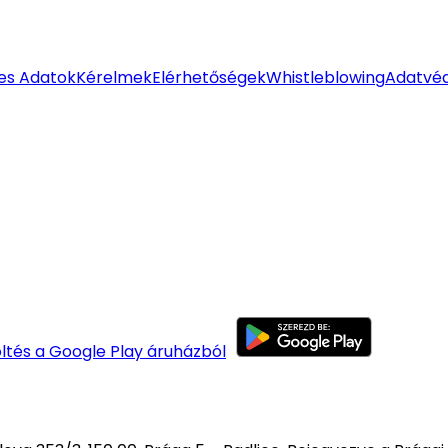
es Adatok
Kérelmek
Elérhetőségek
Whistleblowing
Adatvéd
öltés a Google Play áruházból