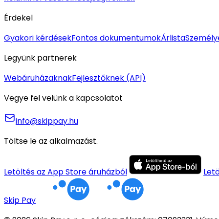
Érdekel
Gyakori kérdések
Fontos dokumentumok
Árlista
Személy
Legyünk partnerek
Webáruházaknak
Fejlesztőknek (API)
Vegye fel velünk a kapcsolatot
info@skippay.hu
Töltse le az alkalmazást.
Letöltés az App Store áruházból
Let
Skip Pay