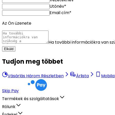
Utónév*
Email cím*
Az Ön üzenete
Ha további információkra van szük
Elküld
Tudjon meg többet
Vásárlás Három Részletben
Árlista
Mobila
Skip Pay
Termékek és szolgáltatások
Rólunk
Érdekel