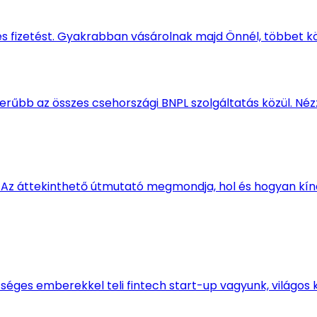
s fizetést. Gyakrabban vásárolnak majd Önnél, többet kö
szerűbb az összes csehországi BNPL szolgáltatás közül. N
Az áttekinthető útmutató megmondja, hol és hogyan kínál
séges emberekkel teli fintech start-up vagyunk, világos kü