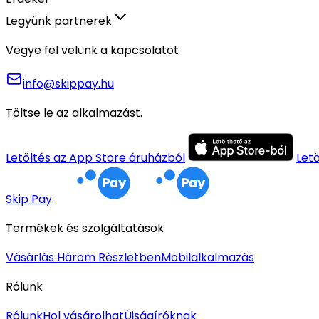
Legyünk partnerek
Vegye fel velünk a kapcsolatot
info@skippay.hu
Töltse le az alkalmazást.
Letöltés az App Store áruházból
Let
Skip Pay
Termékek és szolgáltatások
Vásárlás Három Részletben
Mobilalkalmazás
Rólunk
Rólunk
Hol vásárolhat
Újságíróknak