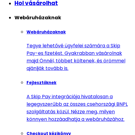
Hol vásárolhat
Webáruházaknak
Webáruházaknak
Tegye lehetővé ügyfelei számára a Skip
Pay-es fizetést. Gyakrabban vásárolnak
majd Önnél, többet költenek, és örömmel
ajánlják tovább is.
Fejlesztőknek
A Skip Pay integrációja hivatalosan a
legegyszerűbb az összes csehországi BNPL
szolgáltatás közül. Nézze meg, milyen
könnyen hozzáadhatja a webáruházához.
Checkout kézikönyv