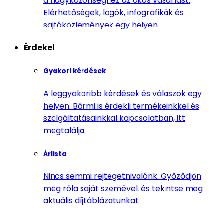
a nagyközönséghez az okos vásárlást.
Elérhetőségek, logók, infografikák és
sajtóközlemények egy helyen.
Érdekel
Gyakori kérdések
A leggyakoribb kérdések és válaszok egy
helyen. Bármi is érdekli termékeinkkel és
szolgáltatásainkkal kapcsolatban, itt
megtalálja.
Árlista
Nincs semmi rejtegetnivalónk. Győződjön
meg róla saját szemével, és tekintse meg
aktuális díjtáblázatunkat.