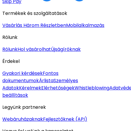
Skip Pay
Termékek és szolgáltatások
Vásárlás Három Részletben
Mobilalkalmazás
Rólunk
Rólunk
Hol vásárolhat
Újságíróknak
Érdekel
Gyakori kérdések
Fontos
dokumentumok
Árlista
Személyes
Adatok
Kérelmek
Elérhetőségek
Whistleblowing
Adatvéde
beállítások
Legyünk partnerek
Webáruházaknak
Fejlesztőknek (API)