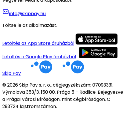
Vegye fel velünk a kapcsolatot
info@skippay.hu
Töltse le az alkalmazást.
Letöltés az App Store áruházból
Letöltés a Google Play áruházból
Skip Pay
© 2026 Skip Pay s. r. o., cégjegyzékszám: 07093331,
Výmolova 353/3, 150 00, Prága 5 – Radlice. Bejegyezve
a Prágai Városi Bíróságon, mint cégbíróságon, C
293724 lajstromszámon.