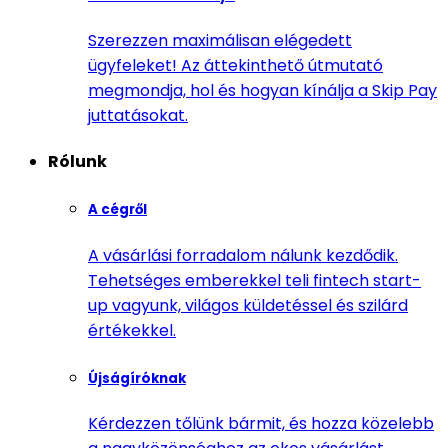
Szerezzen maximálisan elégedett
ügyfeleket! Az áttekinthető útmutató
megmondja, hol és hogyan kínálja a Skip Pay
juttatásokat.
Rólunk
A cégről
A vásárlási forradalom nálunk kezdődik.
Tehetséges emberekkel teli fintech start-
up vagyunk, világos küldetéssel és szilárd
értékekkel.
Újságíróknak
Kérdezzen tőlünk bármit, és hozza közelebb