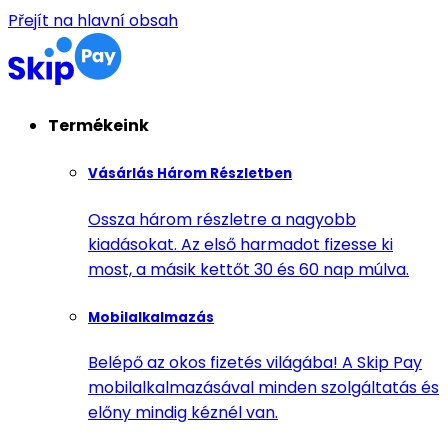
Přejít na hlavní obsah
Termékeink
Vásárlás Három Részletben
Ossza három részletre a nagyobb
kiadásokat. Az első harmadot fizesse ki
most, a másik kettőt 30 és 60 nap múlva.
Mobilalkalmazás
Belépő az okos fizetés világába! A Skip Pay
mobilalkalmazásával minden szolgáltatás és
előny mindig kéznél van.