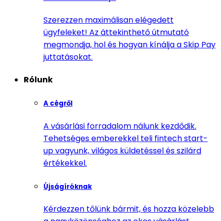
Szerezzen maximálisan elégedett
ügyfeleket! Az áttekinthető útmutató
megmondja, hol és hogyan kínálja a Skip Pay
juttatásokat.
Rólunk
A cégről
A vásárlási forradalom nálunk kezdődik.
Tehetséges emberekkel teli fintech start-
up vagyunk, világos küldetéssel és szilárd
értékekkel.
Újságíróknak
Kérdezzen tőlünk bármit, és hozza közelebb