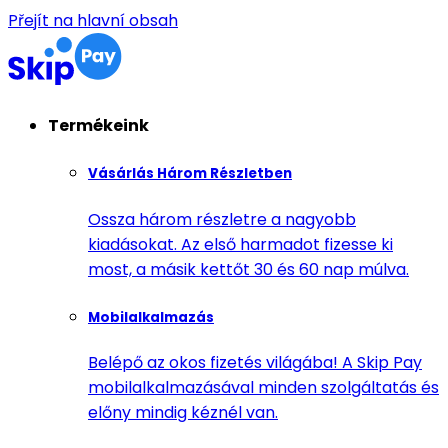
Přejít na hlavní obsah
Termékeink
Vásárlás Három Részletben
Ossza három részletre a nagyobb
kiadásokat. Az első harmadot fizesse ki
most, a másik kettőt 30 és 60 nap múlva.
Mobilalkalmazás
Belépő az okos fizetés világába! A Skip Pay
mobilalkalmazásával minden szolgáltatás és
előny mindig kéznél van.