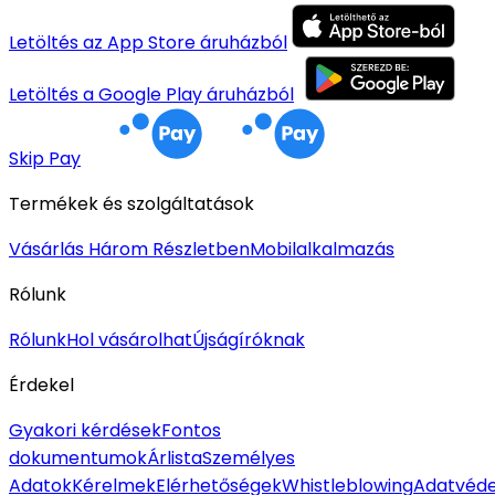
Letöltés az App Store áruházból
Letöltés a Google Play áruházból
Skip Pay
Termékek és szolgáltatások
Vásárlás Három Részletben
Mobilalkalmazás
Rólunk
Rólunk
Hol vásárolhat
Újságíróknak
Érdekel
Gyakori kérdések
Fontos
dokumentumok
Árlista
Személyes
Adatok
Kérelmek
Elérhetőségek
Whistleblowing
Adatvéde