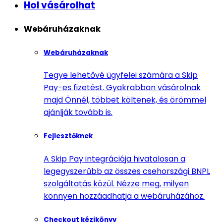
Hol vásárolhat
Webáruházaknak
Webáruházaknak
Tegye lehetővé ügyfelei számára a Skip
Pay-es fizetést. Gyakrabban vásárolnak
majd Önnél, többet költenek, és örömmel
ajánlják tovább is.
Fejlesztőknek
A Skip Pay integrációja hivatalosan a
legegyszerűbb az összes csehországi BNPL
szolgáltatás közül. Nézze meg, milyen
könnyen hozzáadhatja a webáruházához.
Checkout kézikönyv