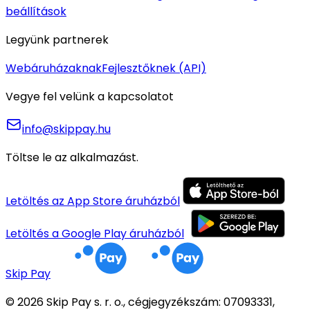
beállítások
Legyünk partnerek
Webáruházaknak
Fejlesztőknek (API)
Vegye fel velünk a kapcsolatot
info@skippay.hu
Töltse le az alkalmazást.
Letöltés az App Store áruházból
Letöltés a Google Play áruházból
Skip Pay
© 2026 Skip Pay s. r. o., cégjegyzékszám: 07093331,