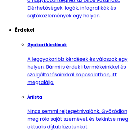
a nagyközönséghez az okos vásárlást.
Elérhetőségek, logók, infografikák és
sajtóközlemények egy helyen.
Érdekel
Gyakori kérdések
A leggyakoribb kérdések és válaszok egy
helyen. Bármi is érdekli termékeinkkel és
szolgáltatásainkkal kapcsolatban, itt
megtalálja.
Árlista
Nincs semmi rejtegetnivalónk. Győződjön
meg róla saját szemével, és tekintse meg
aktuális díjtáblázatunkat.