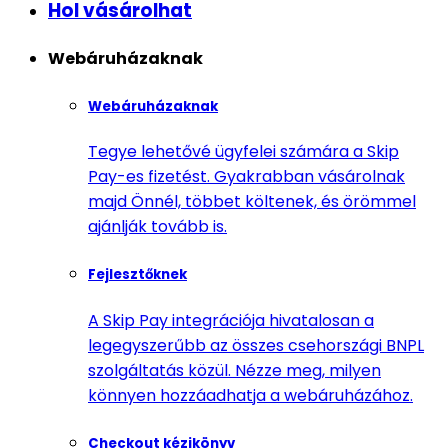
Hol vásárolhat
Webáruházaknak
Webáruházaknak
Tegye lehetővé ügyfelei számára a Skip
Pay-es fizetést. Gyakrabban vásárolnak
majd Önnél, többet költenek, és örömmel
ajánlják tovább is.
Fejlesztőknek
A Skip Pay integrációja hivatalosan a
legegyszerűbb az összes csehországi BNPL
szolgáltatás közül. Nézze meg, milyen
könnyen hozzáadhatja a webáruházához.
Checkout kézikönyv