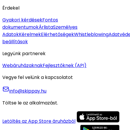
Érdekel
Gyakori kérdések
Fontos
dokumentumok
Árlista
Személyes
Adatok
Kérelmek
Elérhetőségek
Whistleblowing
Adatvéde
beállítások
Legyünk partnerek
Webáruházaknak
Fejlesztőknek (API)
Vegye fel velünk a kapcsolatot
info@skippay.hu
Töltse le az alkalmazást.
Letöltés az App Store áruházból