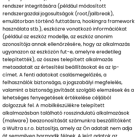
rendszer integritására (például módosított
rendszergazdai jogosultságok (root/jailbreak),
emulátorban történő futtatásra, hookingra framework
használata stb.), eszközre vonatkozó információkat
(például az eszköz modellje, az eszköz anonim
azonosítója annak ellenőrzésére, hogy az alkalmazás
ugyanazon az eszközön fut-e, amelyre eredetileg
telepítették), az összes telepített alkalmazás
metaadatait az értesítési beállításokat és az Ip-
címet. A fenti adatokat csalásmegelőzés, a
felhasználók biztonsága, a jogszabályi megfelelés,
valamint a biztonság javítását szolgáló elemzések és a
lehetséges fenyegetések értékelése céljából
dolgozzuk fel. A mobilkészülékre telepített
alkalmazásban található rosszindulatú alkalmazások
(malware) beazonosítását számunkra beszállítóként
a Wultra s.r.o. biztosítja, amely az Ön adatait nem adja
át semmilyen harmadik félnek. A leírt adatok az