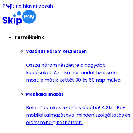
Přejít na hlavní obsah
Termékeink
Vásárlás Három Részletben
Ossza három részletre a nagyobb
kiadásokat. Az első harmadot fizesse ki
most, a másik kettőt 30 és 60 nap múlva.
Mobilalkalmazás
Belépő az okos fizetés világába! A Skip Pay
mobilalkalmazásával minden szolgáltatás és
előny mindig kéznél van.