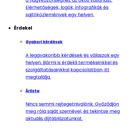
a nagyközönséghez az okos vásárlást.
Elérhetőségek, logók, infografikák és
sajtóközlemények egy helyen.
Érdekel
Gyakori kérdések
A leggyakoribb kérdések és válaszok egy
helyen. Bármi is érdekli termékeinkkel és
szolgáltatásainkkal kapcsolatban, itt
megtalálja.
Árlista
Nincs semmi rejtegetnivalónk. Győződjön
meg róla saját szemével, és tekintse meg
aktuális díjtáblázatunkat.