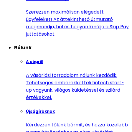
Szerezzen maximálisan elégedett
ügyfeleket! Az áttekinthető útmutató
megmondja, hol és hogyan kínálja a Skip Pay
juttatásokat.
Rólunk
A cégről
A vásárlási forradalom nálunk kezdődik.
Tehetséges emberekkel teli fintech start-
up vagyunk, világos küldetéssel és szilárd
értékekkel.
Újságíróknak
Kérdezzen tőlünk bármit, és hozza közelebb