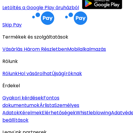
Letöltés a Google Play áruházból
Skip Pay
Termékek és szolgáltatások
Vásárlás Három Részletben
Mobilalkalmazás
Rólunk
Rólunk
Hol vásárolhat
Újságíróknak
Érdekel
Gyakori kérdések
Fontos
dokumentumok
Árlista
Személyes
Adatok
Kérelmek
Elérhetőségek
Whistleblowing
Adatvéde
beállítások
Legyünk partnerek