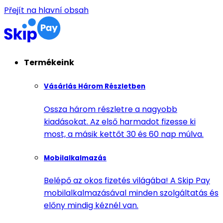
Přejít na hlavní obsah
Termékeink
Vásárlás Három Részletben
Ossza három részletre a nagyobb
kiadásokat. Az első harmadot fizesse ki
most, a másik kettőt 30 és 60 nap múlva.
Mobilalkalmazás
Belépő az okos fizetés világába! A Skip Pay
mobilalkalmazásával minden szolgáltatás és
előny mindig kéznél van.