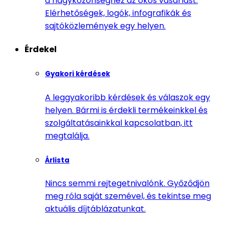
a nagyközönséghez az okos vásárlást.
Elérhetőségek, logók, infografikák és
sajtóközlemények egy helyen.
Érdekel
Gyakori kérdések
A leggyakoribb kérdések és válaszok egy
helyen. Bármi is érdekli termékeinkkel és
szolgáltatásainkkal kapcsolatban, itt
megtalálja.
Árlista
Nincs semmi rejtegetnivalónk. Győződjön
meg róla saját szemével, és tekintse meg
aktuális díjtáblázatunkat.