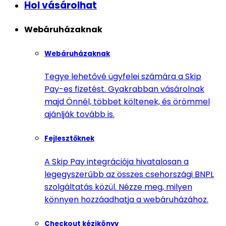
Hol vásárolhat
Webáruházaknak
Webáruházaknak
Tegye lehetővé ügyfelei számára a Skip
Pay-es fizetést. Gyakrabban vásárolnak
majd Önnél, többet költenek, és örömmel
ajánlják tovább is.
Fejlesztőknek
A Skip Pay integrációja hivatalosan a
legegyszerűbb az összes csehországi BNPL
szolgáltatás közül. Nézze meg, milyen
könnyen hozzáadhatja a webáruházához.
Checkout kézikönyv