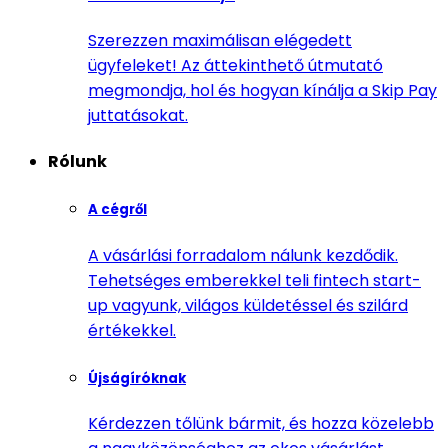
Szerezzen maximálisan elégedett
ügyfeleket! Az áttekinthető útmutató
megmondja, hol és hogyan kínálja a Skip Pay
juttatásokat.
Rólunk
A cégről
A vásárlási forradalom nálunk kezdődik.
Tehetséges emberekkel teli fintech start-
up vagyunk, világos küldetéssel és szilárd
értékekkel.
Újságíróknak
Kérdezzen tőlünk bármit, és hozza közelebb