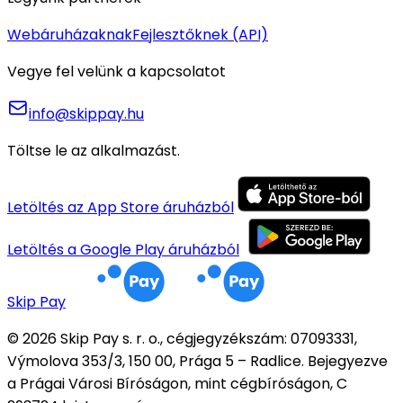
Webáruházaknak
Fejlesztőknek (API)
Vegye fel velünk a kapcsolatot
info@skippay.hu
Töltse le az alkalmazást.
Letöltés az App Store áruházból
Letöltés a Google Play áruházból
Skip Pay
© 2026 Skip Pay s. r. o., cégjegyzékszám: 07093331,
Výmolova 353/3, 150 00, Prága 5 – Radlice. Bejegyezve
a Prágai Városi Bíróságon, mint cégbíróságon, C