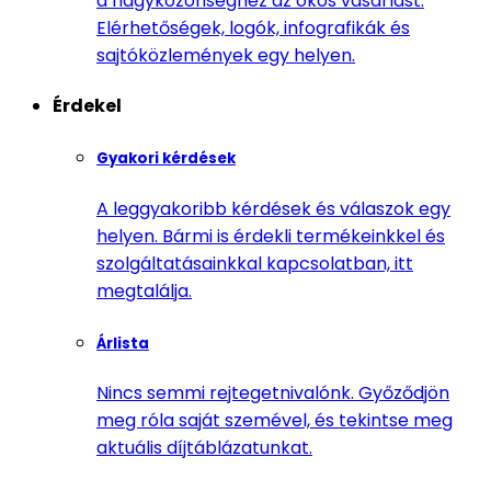
a nagyközönséghez az okos vásárlást.
Elérhetőségek, logók, infografikák és
sajtóközlemények egy helyen.
Érdekel
Gyakori kérdések
A leggyakoribb kérdések és válaszok egy
helyen. Bármi is érdekli termékeinkkel és
szolgáltatásainkkal kapcsolatban, itt
megtalálja.
Árlista
Nincs semmi rejtegetnivalónk. Győződjön
meg róla saját szemével, és tekintse meg
aktuális díjtáblázatunkat.