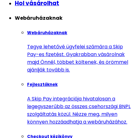
Hol vásárolhat
Webáruházaknak
Webáruházaknak
Tegye lehetővé ügyfelei számára a Skip
Pay-es fizetést. Gyakrabban vásárolnak
majd Önnél, többet költenek, és örömmel
ajánlják tovább is.
Fejlesztőknek
A Skip Pay integrációja hivatalosan a
legegyszerűbb az összes csehországi BNPL
szolgáltatás közül. Nézze meg, milyen
könnyen hozzáadhatja a webáruházához.
Checkout kézikönyv