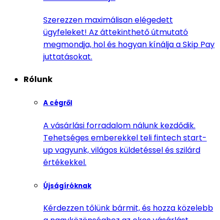
Szerezzen maximálisan elégedett
ügyfeleket! Az áttekinthető útmutató
megmondja, hol és hogyan kínálja a Skip Pay
juttatásokat.
Rólunk
A cégről
A vásárlási forradalom nálunk kezdődik.
Tehetséges emberekkel teli fintech start-
up vagyunk, világos küldetéssel és szilárd
értékekkel.
Újságíróknak
Kérdezzen tőlünk bármit, és hozza közelebb