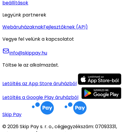
beállítások
Legyünk partnerek
Webáruházaknak
Fejlesztőknek (API)
Vegye fel velünk a kapcsolatot
info@skippay.hu
Töltse le az alkalmazást.
Letöltés az App Store áruházból
Letöltés a Google Play áruházból
Skip Pay
© 2026 Skip Pay s. r. o., cégjegyzékszám: 07093331,