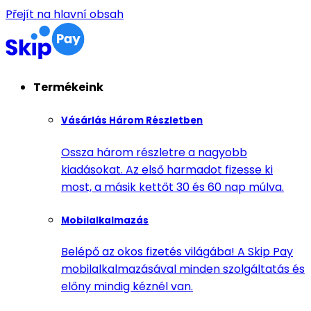
Přejít na hlavní obsah
Termékeink
Vásárlás Három Részletben
Ossza három részletre a nagyobb
kiadásokat. Az első harmadot fizesse ki
most, a másik kettőt 30 és 60 nap múlva.
Mobilalkalmazás
Belépő az okos fizetés világába! A Skip Pay
mobilalkalmazásával minden szolgáltatás és
előny mindig kéznél van.