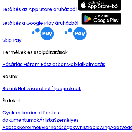
Letöltés az App Store áruházból
Letöltés a Google Play áruházból
Skip Pay
Termékek és szolgáltatások
Vásárlás Három Részletben
Mobilalkalmazás
Rólunk
Rólunk
Hol vásárolhat
Újságíróknak
Érdekel
Gyakori kérdések
Fontos
dokumentumok
Árlista
Személyes
Adatok
Kérelmek
Elérhetőségek
Whistleblowing
Adatvéde